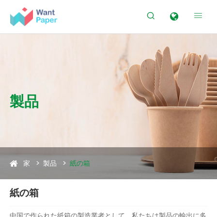


製品
家
製品
紙の箱
紙の箱
中国で作られた紙箱の製造業者として、私たちは製品の輸出に多