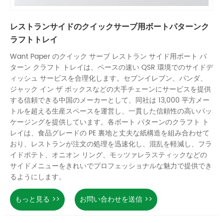
レストランサイドのクイックサーブ用ボートパターンク
ラフトトレイ
Want Paper のクイック サーブ レストラン サイド用ボート パ
ターン クラフト トレイは、ペースの速い QSR 環境でのサイドデ
ィッシュ サービスを合理化します。セブンイレブン、パンダ、
ジャック イン ザ ボックスなどの大手チェーンにサービスを提供
する信頼できる中国のメーカーとして、同社は 13,000 平方メー
トルを超える生産スペースを運営し、一貫した信頼性の高いパッ
ケージングを提供しています。各ボート パターンのクラフト ト
レイは、食品グレードの PE 裏地と丈夫な紙構造を組み合わせて
おり、レストランが注文の処理を迅速化し、混乱を軽減し、フラ
イドポテト、オニオン リング、モッツァレラスティックなどの
サイドメニューをきれいでプロフェッショナルな魅力で提供でき
るようにします。
もっと見る >>
お問い合わせを送信 >>