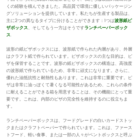
くの経験を積んできました。高品質で環境に優しいパッケージン
グソリューションを提供しています。私たちが生産する製品は、
主に2つの異なるタイプに分けることができます：1つは
波形紙ピ
ザボックス
、そしてもう一方はそうです
ランチペーパーボック
ス
.
波形の紙ピザボックスには、波形紙で作られた内層があり、外層
はクラフト紙で作られています。ピザボックスの主な目的は、ピ
ザを保管することです。波形の紙ピザボックスの構造は、高強度
の波形紙で作られているため、非常に頑丈になります。さらに、
優れた油抵抗性と耐熱性もあります。これは非常に重要です。ピ
ザは非常に油っぽくて暑くなる可能性があるため、これらの条件
に耐えることができる箱を用意することは、その機能にとって重
要です。これは、内部のピザの完全性を維持するのに役立ちま
す。
ランチペーパーボックスは、フードグレードの白いカードストッ
クまたはクラフトペーパーで作られています。これは、ファース
トフード、軽い食事、または一部の人々がベントボックスと呼ぶ