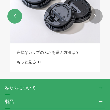


私たちについて
製品