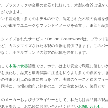
す。プラスチックや金属の食器と比較して、木製の食器は温か
とができます。
ランド差別化：多くのホテルの中で、認定された木製の食器を
テルが市場でユニークなブランドイメージを確立し、細部と品
。
スタマイズされたサービス：Dalian Greenwoodは、ブ
など、カスタマイズされた木製の食器を提供できます。このパ
でなく、ホテルブランドの顧客の記憶を強化します。
通して
木製の食器
認定では、ホテルはより安全で環境に優しい
ジを強化し、品質と環境保護に注意を払うより多くの顧客を引
証の詳細と利点の促進に焦点を当て、実際のケースと顧客フィ
。同時に、市場の動向と顧客のニーズに注意を払い、製品とサ
ロのメーカーおよびサプライヤーとして、私たちは高品質の製
がある場合は、お気軽にお問い合わせください
お問い合わせ。