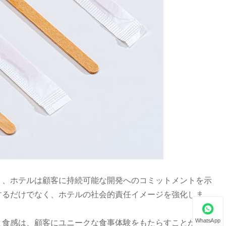
り、ホテルは顧客に持続可能な開発へのコミットメントを示
するだけでなく、ホテルの社会的責任イメージを強化しま
と食感は、顧客にユニークな食事体験をもたらすことができ
WhatsApp