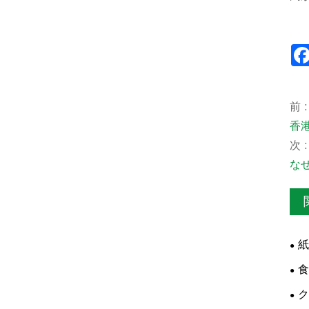
前 :
香
次 :
な
紙
食
イ
ク