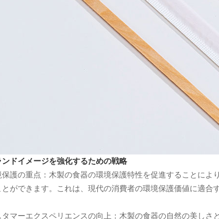
ランドイメージを強化するための戦略
境保護の重点：木製の食器の環境保護特性を促進することによ
ことができます。これは、現代の消費者の環境保護価値に適合
。
スタマーエクスペリエンスの向上：木製の食器の自然の美しさ