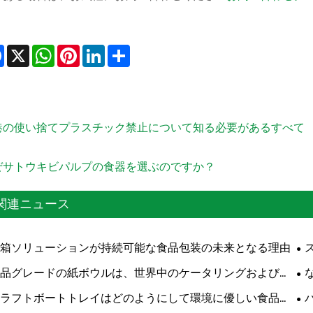
Facebook
X
WhatsApp
Pinterest
LinkedIn
Share
港の使い捨てプラスチック禁止について知る必要があるすべて
ぜサトウキビパルプの食器を選ぶのですか？
関連ニュース
箱ソリューションが持続可能な食品包装の未来となる理由
性
品グレードの紙ボウルは、世界中のケータリングおよびテ
クアウト事業者にどのような利点をもたらしますか?
事
ラフトボートトレイはどのようにして環境に優しい食品包