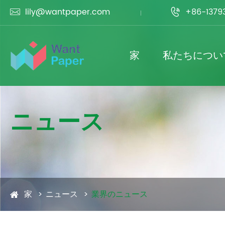
lily@wantpaper.com
+86-1379


家
私たちについ
ニュース
家
ニュース
業界のニュース