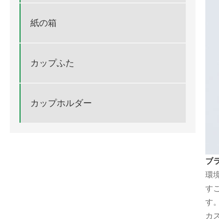
紙の箱
カップふた
カップホルダー
ブ
環
す
す
カ