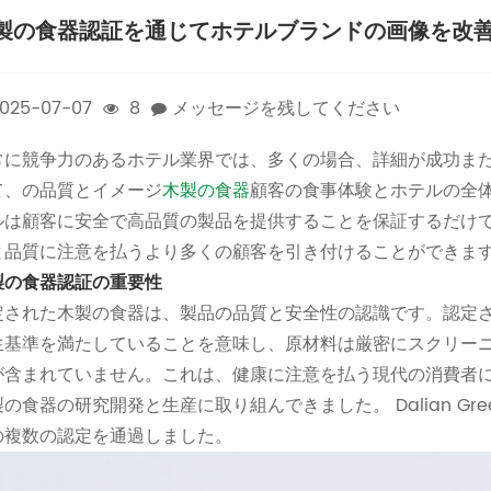
製の食器認証を通じてホテルブランドの画像を改
025-07-07
8
メッセージを残してください
常に競争力のあるホテル業界では、多くの場合、詳細が成功ま
て、の品質とイメージ
木製の食器
顧客の食事体験とホテルの全
ルは顧客に安全で高品質の製品を提供することを保証するだけ
と品質に注意を払うより多くの顧客を引き付けることができま
製の食器認証の重要性
定された木製の食器は、製品の品質と安全性の認識です。認定
生基準を満たしていることを意味し、原材料は厳密にスクリー
が含まれていません。これは、健康に注意を払う現代の消費者に
の食器の研究開発と生産に取り組んできました。 Dalian Green
の複数の認定を通過しました。