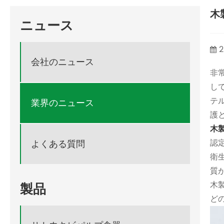
木
ニュース
2
会社のニュース
非
し
テ
業界のニュース
護
木
認
よくある質問
衛
質
木製
製品
ど