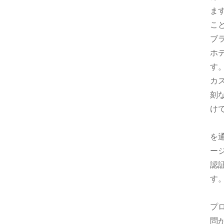
ま
こ
ブ
ホ
す
カ
刻
け
を
ー
認
す
プ
問